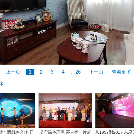
上一页
1
2
3
4
..
26
下一页
查看更多
体
然全面战略合作 开
坚守绿色环保 还人类一片蓝
从1997到2017 东