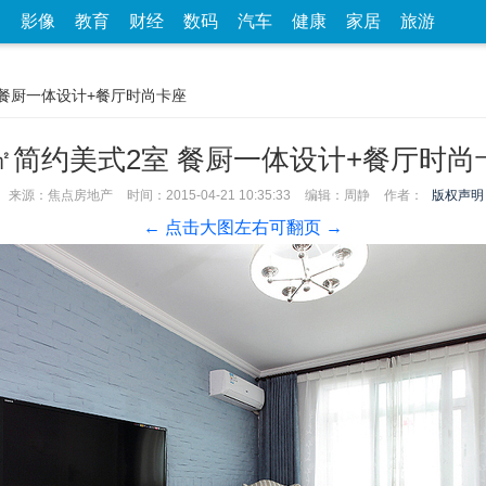
家
影像
教育
财经
数码
汽车
健康
家居
旅游
室 餐厨一体设计+餐厅时尚卡座
5㎡简约美式2室 餐厨一体设计+餐厅时尚
来源：焦点房地产
时间：2015-04-21 10:35:33
编辑：周静
作者：
版权声明
← 点击大图左右可翻页 →