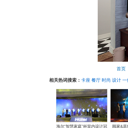
首页
相关热词搜索：
卡座
餐厅
时尚
设计
一
海尔“智慧家庭”杯室内设计冠
顾家&居