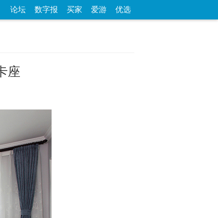
论坛
数字报
买家
爱游
优选
卡座