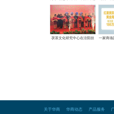
军赛（西安站）启动 智能家
启全行
电加速美好生活落地
茯茶文化研究中心在泾阳挂
一家商场
牌
关于华商
华商动态
产品服务