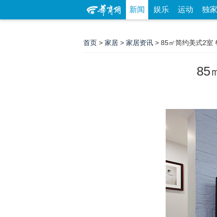
新闻
娱乐
运动
独
首页
>
家居
>
家居资讯
> 85㎡简约美式2
8