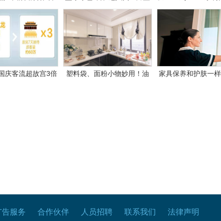
业全品牌服务升级
天
辉煌20年
国庆客流超故宫3倍
塑料袋、面粉小物妙用！油
家具保养和护肤一样
这是为什么?
污清洁so easy
大王教你秋季家
广告服务
合作伙伴
人员招聘
联系我们
法律声明