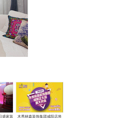
易日盛家装
木秀林森装饰集团咸阳店将